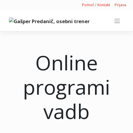
Skip
Pomoč / Kontakt
Prijava
to
content
Online
programi
vadb