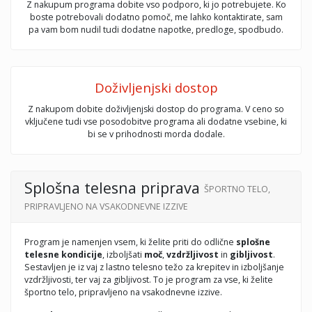
Z nakupum programa dobite vso podporo, ki jo potrebujete. Ko
boste potrebovali dodatno pomoč, me lahko kontaktirate, sam
pa vam bom nudil tudi dodatne napotke, predloge, spodbudo.
Doživljenjski dostop
Z nakupom dobite doživljenjski dostop do programa. V ceno so
vključene tudi vse posodobitve programa ali dodatne vsebine, ki
bi se v prihodnosti morda dodale.
Splošna telesna priprava
ŠPORTNO TELO,
PRIPRAVLJENO NA VSAKODNEVNE IZZIVE
Program je namenjen vsem, ki želite priti do odlične
splošne
telesne kondicije
, izboljšati
moč
,
vzdržljivost
in
gibljivost
.
Sestavljen je iz vaj z lastno telesno težo za krepitev in izboljšanje
vzdržljivosti, ter vaj za gibljivost. To je program za vse, ki želite
športno telo, pripravljeno na vsakodnevne izzive.