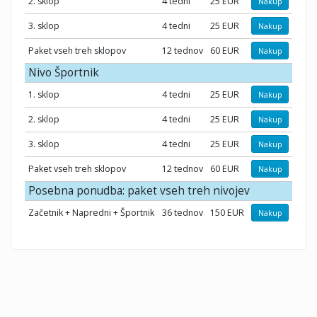
2. sklop
4 tedni
25 EUR
Nakup
3. sklop
4 tedni
25 EUR
Nakup
Paket vseh treh sklopov
12 tednov
60 EUR
Nakup
Nivo Športnik
1. sklop
4 tedni
25 EUR
Nakup
2. sklop
4 tedni
25 EUR
Nakup
3. sklop
4 tedni
25 EUR
Nakup
Paket vseh treh sklopov
12 tednov
60 EUR
Nakup
Posebna ponudba: paket vseh treh nivojev
Začetnik + Napredni + Športnik
36 tednov
150 EUR
Nakup