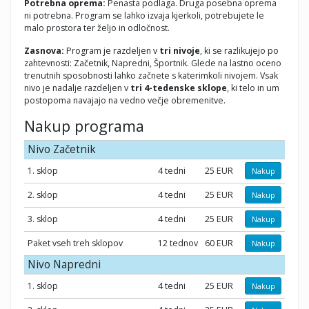
Potrebna oprema:
Penasta podlaga. Druga posebna oprema
ni potrebna. Program se lahko izvaja kjerkoli, potrebujete le
malo prostora ter željo in odločnost.
Zasnova:
Program je razdeljen v
tri nivoje
, ki se razlikujejo po
zahtevnosti: Začetnik, Napredni, Športnik. Glede na lastno oceno
trenutnih sposobnosti lahko začnete s katerimkoli nivojem. Vsak
nivo je nadalje razdeljen v
tri 4-tedenske sklope
, ki telo in um
postopoma navajajo na vedno večje obremenitve.
Nakup programa
Nivo Začetnik
1. sklop
4 tedni
25 EUR
Nakup
2. sklop
4 tedni
25 EUR
Nakup
3. sklop
4 tedni
25 EUR
Nakup
Paket vseh treh sklopov
12 tednov
60 EUR
Nakup
Nivo Napredni
1. sklop
4 tedni
25 EUR
Nakup