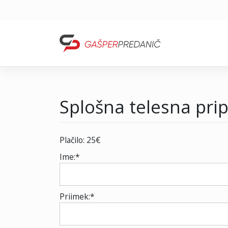
Skip
to
content
Splošna telesna prip
Plačilo:
25€
Ime:*
Priimek:*