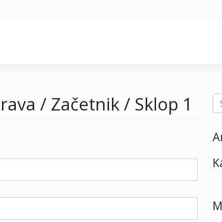
rava / Začetnik / Sklop 1
A
K
M